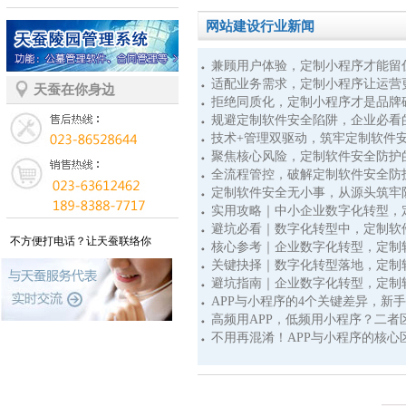
网站建设知识
网站建设行业新闻
APP资料库
兼顾用户体验，定制小程序才能留
适配业务需求，定制小程序让运营
网站模板
天蚕在你身边
拒绝同质化，定制小程序才是品牌
规避定制软件安全陷阱，企业必看
技术+管理双驱动，筑牢定制软件
聚焦核心风险，定制软件安全防护
全流程管控，破解定制软件安全防
定制软件安全无小事，从源头筑牢
实用攻略｜中小企业数字化转型，
避坑必看｜数字化转型中，定制软
不方便打电话？让天蚕联络你
核心参考｜企业数字化转型，定制
关键抉择｜数字化转型落地，定制
避坑指南｜企业数字化转型，定制
APP与小程序的4个关键差异，新
高频用APP，低频用小程序？二者
不用再混淆！APP与小程序的核心