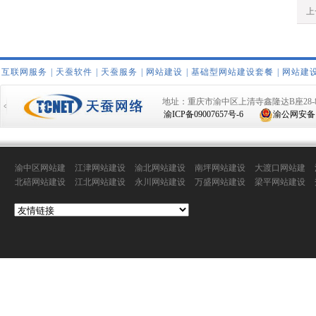
上
互联网服务
|
天蚕软件
|
天蚕服务
|
网站建设
|
基础型网站建设套餐
|
网站建
地址：重庆市渝中区上清寺鑫隆达B座28-
渝ICP备09007657号-6
渝公网安备 50
渝中区网站建
江津网站建设
渝北网站建设
南坪网站建设
大渡口网站建
设
设
北碚网站建设
江北网站建设
永川网站建设
万盛网站建设
梁平网站建设